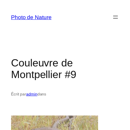
Aller
au
Photo de Nature
contenu
Couleuvre de
Montpellier #9
Écrit par
admin
dans