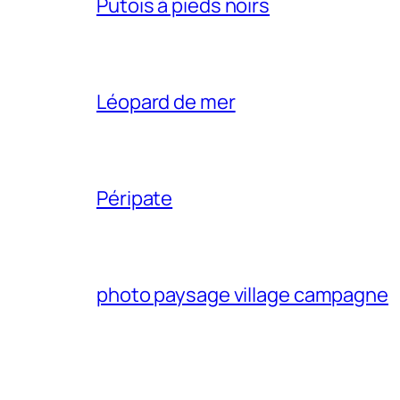
Putois à pieds noirs
Léopard de mer
Péripate
photo paysage village campagne