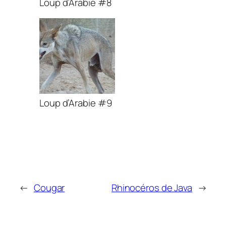
Loup d’Arabie #8
Loup d’Arabie #9
←
Cougar
Rhinocéros de Java
→