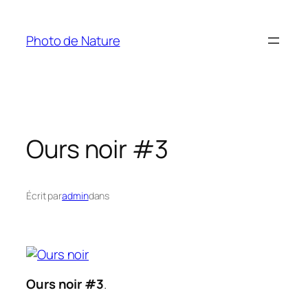
Aller
au
Photo de Nature
contenu
Ours noir #3
Écrit par
admin
dans
Ours noir #3
.